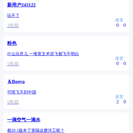
新用户243122
玩不了
全文
0
0
3年前
粉色
什么玩意儿 一堆英文术语飞都飞不明白
全文
0
0
5年前
＆Booya
可惜飞不到中国
全文
2
0
5年前
一滴空气一滴水
都20.1版本了害隔这磨洋工呢？