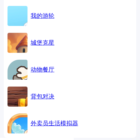
策略•169.8MB
简体
策略
经营
无限币
MOD版
我的游轮
策略•165.5MB
简体
模拟
经营
建造
MOD版
城堡克星
策略•426.9MB
简体
MOD版
卡通
动作
策略
动物餐厅
策略•521.8MB
简体
模拟
经营
放置
休闲
背包对决
策略•313.4MB
简体
MOD版
休闲
闯关
角色
外卖员生活模拟器
策略•140.2MB