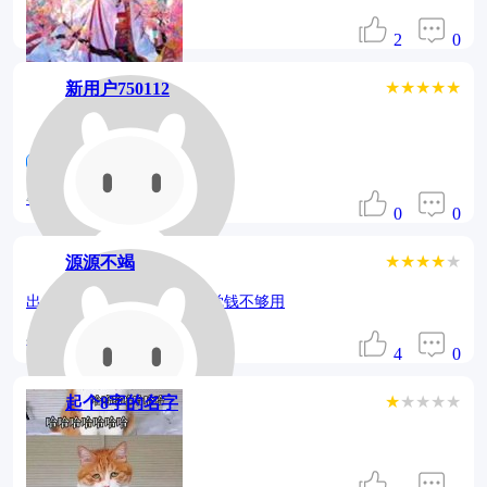
3年前
2
0
★★★★★
新用户750112
操控
4年前
0
0
★★★★
★
源源不竭
出个修改版就好了，不然感觉钱不够用
4年前
4
0
★
★★★★
起个8字的名字
完美黑屏
6年前