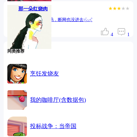
★★★
★★
那一朵红烧肉
vivo黑屏没进去，呜呜呜，断网也没进去˃̣̣̥᷄⌓˂̣̣̥᷅
6年前
4
1
同类推荐
烹饪发烧友
策略•206.9MB
简体
MOD版
无限币
闯关
策略
我的咖啡厅(含数据包)
策略•687.2MB
简体
卡通
策略
经营
模拟
投标战争：当帝国