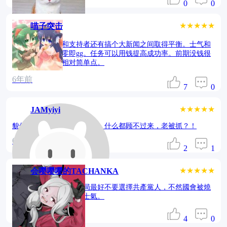
0
0
★★★★★
喵子突击
基本就是在士气和支持者还有搞个大新闻之间取得平衡。士气和
支持者任意项归零即gg。任务可以用钱提高成功率。前期没钱很
难，后期有钱了相对简单点。
6年前
7
0
★★★★★
JAMyiyi
貌似很好玩，但是我玩不好，什么都顾不过来，老被抓？！
6年前
2
1
★★★★★
会嘤嘤嘤的TACHANKA
就四章，沒玩過癮。開局最好不要選擇共產黨人，不然國會被燒
之後會被抓，抓了減少士氣。
6年前
4
0