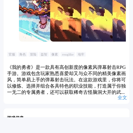
官服
角色
冒险
益智
像素
rouglike
地牢
《我的勇者》是一款具有高创新度的像素风弹幕射击RPG
手游。游戏包含玩家熟悉喜爱却又与众不同的精美像素画
风，简单易上手的弹幕射击玩法。在这款游戏里，你将可
以修炼、选择并组合各具特色的职业技能，打造属于你独
一无二的专属勇者，还可以获取稀奇古怪脑洞大开的武...
全文
游戏信息
语言
简体中文
资费
激活收费