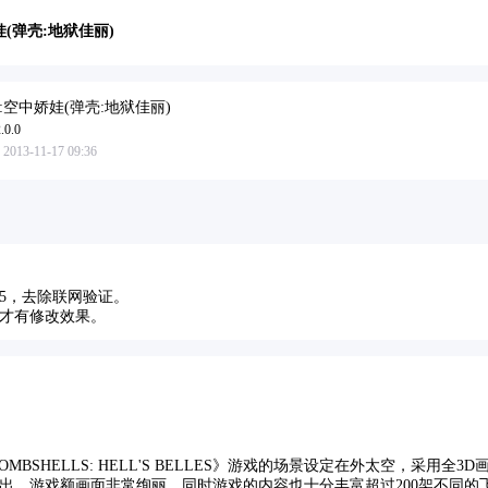
(弹壳:地狱佳丽)
:空中娇娃(弹壳:地狱佳丽)
0.0
3-11-17 09:36
525，去除联网验证。
才有修改效果。
MBSHELLS: HELL'S BELLES》游戏的场景设定在外太空，采用全
出，游戏额画面非常绚丽，同时游戏的内容也十分丰富超过200架不同的