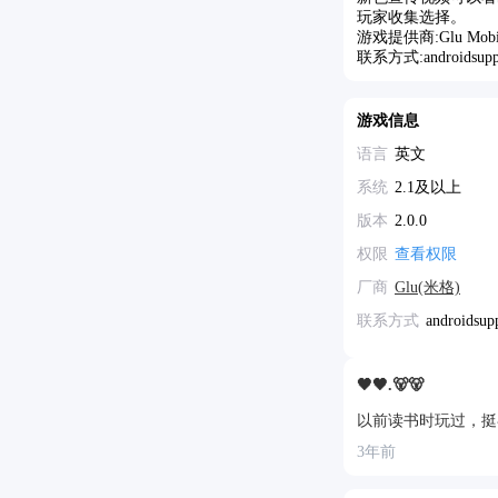
玩家收集选择。
游戏提供商:Glu Mobile
联系方式:androidsupp
游戏信息
语言
英文
系统
2.1及以上
版本
2.0.0
权限
查看权限
厂商
Glu(米格)
联系方式
androidsu
🖤🖤.🐻🐻
以前读书时玩过，挺
3年前