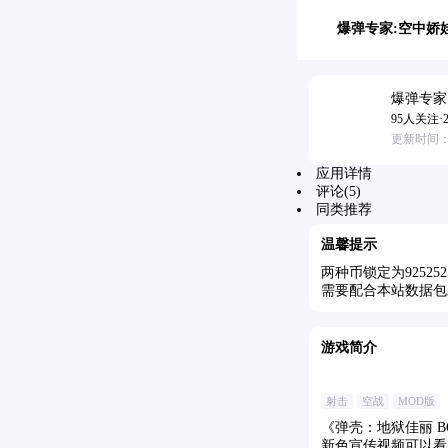
爆弹专家:空中娇娃
爆弹专家
95人关注·2.
更新时间：201
应用详情
评论(5)
同类推荐
温馨提示
两种币锁定为9252
需要配合本站数据包
游戏简介
射击
空战
MOD版
《弹壳：地狱佳丽 BO
新色宣传视频可以看