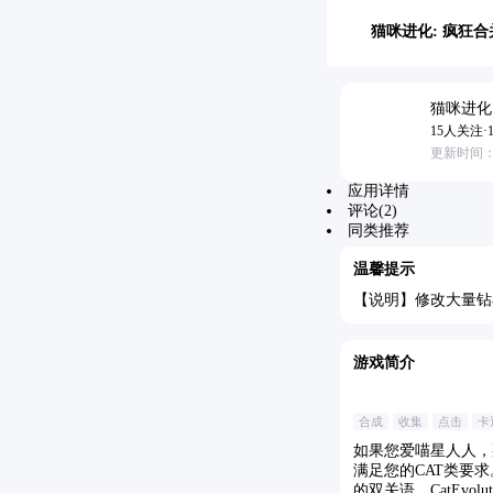
猫咪进化: 疯狂合
猫咪进化
15人关注·1.
更新时间：202
应用详情
评论(2)
同类推荐
温馨提示
【说明】修改大量钻
游戏简介
合成
收集
点击
卡
如果您爱喵星人人，
满足您的CAT类要
的双关语，CatEvo