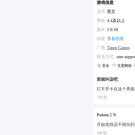
游戏信息
语言
英文
系统
4.4及以上
版本
1.0.18
权限
查看权限
厂商
Tapps Games
联系方式
user.suppo
安全
无需网络
那就叫柒吧
打不开卡在这个界面
3年前
Poison丨N
开始觉得还不错玩到
4年前