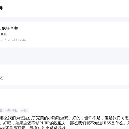
并
: 疯狂合并
0.18
1-10-13 14:44
石
通
MOD版
休闲
那么我们为您提供了完美的小猫猫游戏。好的，也许不是，但是我们向您
求。好吧，如果这还不够PURR的说服力，那么我们就不知道HISS是什么
lution还是最可爱，最疯狂的小猫猫游戏。