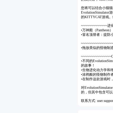
您将可以结合小猫猫
EvolutionSim
的KITTYCAT
~~~~~~~~~~~~~
•万神殿（Pant
•冒名顶替者：提防
~~~~~~~~~~~~~~
•拖放类似的怪物制
~~~~~~~~~~~~~~
•不同的Evoluti
的故事！
•生物进化动力学和
•涂鸦般的怪物制作
•在制作这款游戏​
对EvolutionSi
的，但其中包含可以
联系方式: user.support