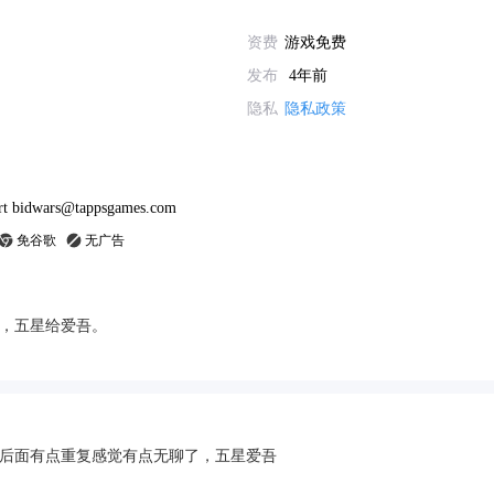
资费
游戏免费
发布
4年前
隐私
隐私政策
rt bidwars@tappsgames.com
免谷歌
无广告
，五星给爱吾。
后面有点重复感觉有点无聊了，五星爱吾