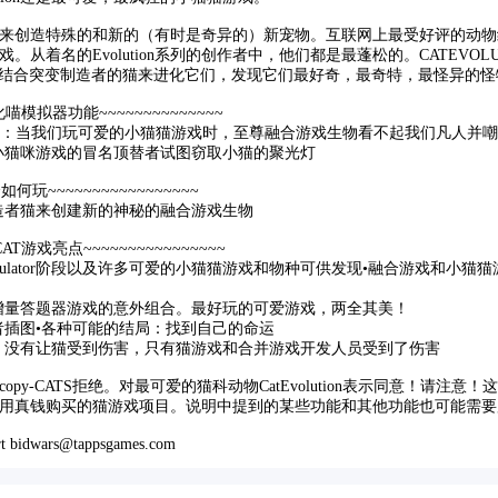
来创造特殊的和新的（有时是奇异的）新宠物。互联网上最受好评的动物
ulator游戏。从着名的Evolution系列的创作者中，他们都是最蓬松的。CATEVO
游戏。结合突变制造者的猫来进化它们，发现它们最好奇，最奇特，最怪异的
进化喵模拟器功能~~~~~~~~~~~~~~
heon）：当我们玩可爱的小猫猫游戏时，至尊融合游戏生物看不起我们凡人并
小猫咪游戏的冒名顶替者试图窃取小猫的聚光灯
~~如何玩~~~~~~~~~~~~~~~~~
造者猫来创建新的神秘的融合游戏生物
~CAT游戏亮点~~~~~~~~~~~~~~~~
onSimulator阶段以及许多可爱的小猫猫游戏和物种可供发现•融合游戏和小
增量答题器游戏的意外组合。最好玩的可爱游戏，两全其美！
者插图•各种可能的结局：找到自己的命运
​时，没有让猫受到伤害，只有猫游戏和合并游戏开发人员受到了伤害
mulatorcopy-CATS拒绝。对最可爱的猫科动物CatEvolution表示同意！请
用真钱购买的猫游戏项目。说明中提到的某些功能和其他功能也可能需要
 bidwars@tappsgames.com