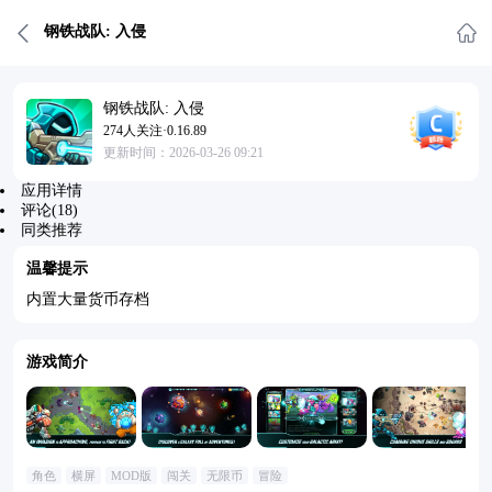
钢铁战队: 入侵
钢铁战队: 入侵
274人关注·0.16.89
更新时间：2026-03-26 09:21
应用详情
评论(18)
同类推荐
温馨提示
内置大量货币存档
游戏简介
角色
横屏
MOD版
闯关
无限币
冒险