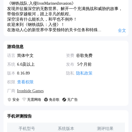
《钢铁战队:入侵IronMarinesInvasion》
发现并征服深空的无数世界。解开一个充满挑战和威胁的故事，
带领你穿越银河，踏上非凡的航程。
深空没有什么能长久，和平也不例外！
欢迎来到《钢铁战队：入侵》！
在激动人心的新世界中享受独特的关卡任务和特殊...
全文
游戏信息
语言
简体中文
资费
谷歌免费
系统
6.0及以上
发布
5个月前
版本
0.16.89
隐私
隐私政策
权限
查看权限
厂商
Ironhide Games
安全
无需网络
免谷歌
无广告
手机评测报告
手机型号
系统版本
测评结果