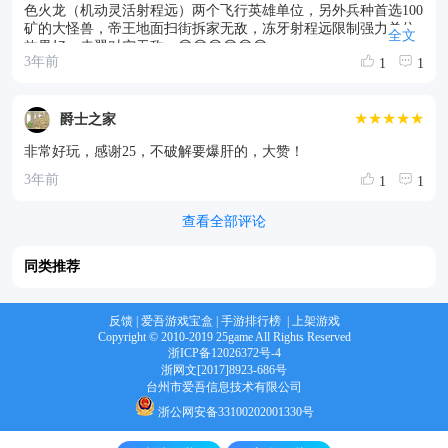
色火龙（机动灵活射程远）两个飞行英雄单位，另外兵种首选100
矿的大怪兽，帝王地面扫街拆家无敌，冻牙射程远限制强力单位
全文
效果好，赤翼对空无敌。😎😎😎😎😎😎
3年前
1
1
★★★★★
爵士之家
非常好玩，感谢25，不破解要爆肝的，大赞！
3年前
1
1
查看全部评论
同类推荐
反馈
|
爱吾游戏宝盒
|
手游排行榜
|
上架游戏
Copyright © 2010-2019 25game All Rights Reserved
浙ICP备12026372号-4
浙网文[2017]8923-686号
台州市爱吾信息技术有限公司
浙公网安备33100202001330号