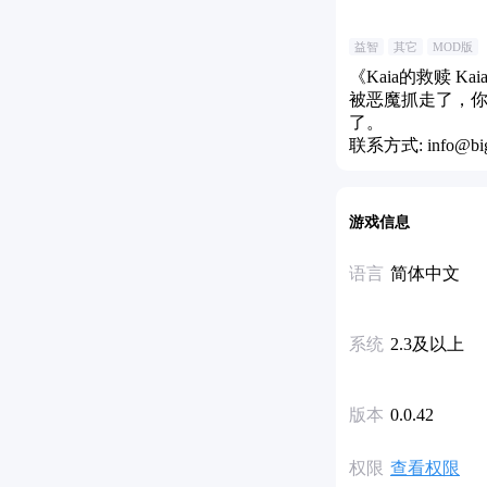
益智
其它
MOD版
《Kaia的救赎 
被恶魔抓走了，
了。
联系方式: info@bigf
游戏信息
语言
简体中文
系统
2.3及以上
版本
0.0.42
权限
查看权限