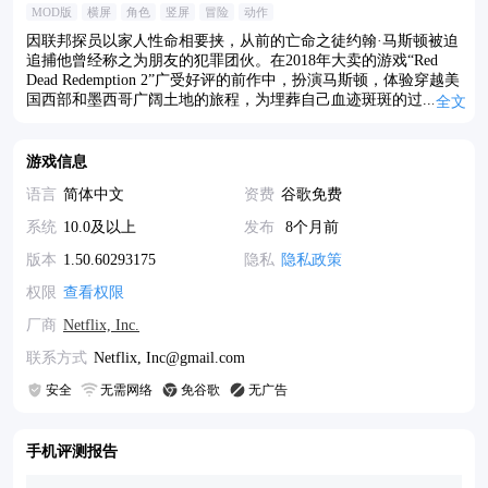
MOD版
横屏
角色
竖屏
冒险
动作
因联邦探员以家人性命相要挟，从前的亡命之徒约翰·马斯顿被迫
追捕他曾经称之为朋友的犯罪团伙。在2018年大卖的游戏“Red
Dead Redemption 2”广受好评的前作中，扮演马斯顿，体验穿越美
国西部和墨西哥广阔土地的旅程，为埋葬自己血迹斑斑的过...
全文
游戏信息
语言
简体中文
资费
谷歌免费
系统
10.0及以上
发布
8个月前
版本
1.50.60293175
隐私
隐私政策
权限
查看权限
厂商
Netflix, Inc.
联系方式
Netflix, Inc@gmail.com
安全
无需网络
免谷歌
无广告
手机评测报告