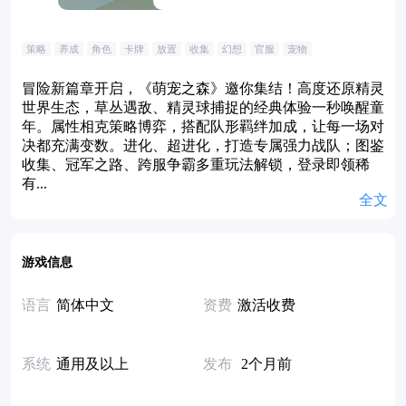
策略
养成
角色
卡牌
放置
收集
幻想
官服
宠物
冒险新篇章开启，《萌宠之森》邀你集结！高度还原精灵
世界生态，草丛遇敌、精灵球捕捉的经典体验一秒唤醒童
年。属性相克策略博弈，搭配队形羁绊加成，让每一场对
决都充满变数。进化、超进化，打造专属强力战队；图鉴
收集、冠军之路、跨服争霸多重玩法解锁，登录即领稀
有...
全文
游戏信息
语言
简体中文
资费
激活收费
系统
通用及以上
发布
2个月前