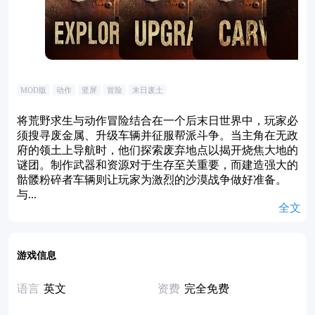
MOD版
动作
竖屏
冒险
末日废土
将荒野求生与动作冒险结合在一个后末日世界中，玩家必
须搜寻废金属、升级车辆并征服帮派斗争。当主角在无政
府的领土上导航时，他们探索废弃地点以揭开烧焦大地的
谜团。制作武器和资源对于生存至关重要，而建造强大的
骷髅粉碎者车辆则让玩家为激烈的沙漠战争做好准备。
与...
全文
游戏信息
语言
英文
资费
完全免费