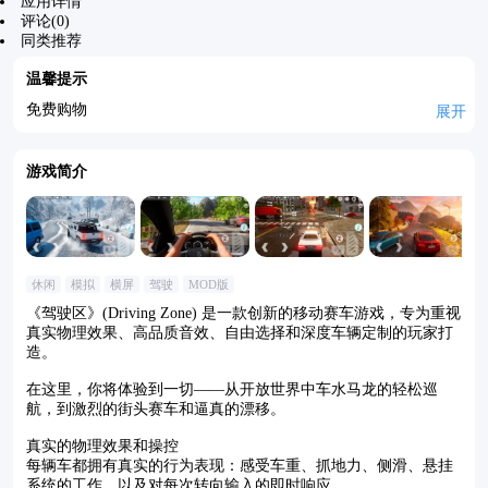
应用详情
评论(0)
同类推荐
温馨提示
免费购物
展开
游戏简介
休闲
模拟
横屏
驾驶
MOD版
《驾驶区》(Driving Zone) 是一款创新的移动赛车游戏，专为重视
真实物理效果、高品质音效、自由选择和深度车辆定制的玩家打
造。
在这里，你将体验到一切——从开放世界中车水马龙的轻松巡
航，到激烈的街头赛车和逼真的漂移。
真实的物理效果和操控
每辆车都拥有真实的行为表现：感受车重、抓地力、侧滑、悬挂
系统的工作，以及对每次转向输入的即时响应。