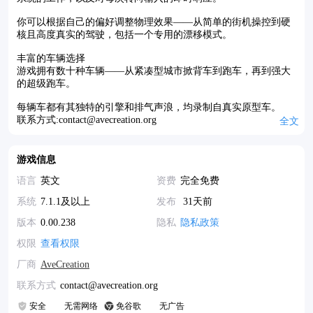
你可以根据自己的偏好调整物理效果——从简单的街机操控到硬
核且高度真实的驾驶，包括一个专用的漂移模式。
丰富的车辆选择
游戏拥有数十种车辆——从紧凑型城市掀背车到跑车，再到强大
的超级跑车。
每辆车都有其独特的引擎和排气声浪，均录制自真实原型车。
联系方式:contact@avecreation.org
全文
游戏信息
语言
英文
资费
完全免费
系统
7.1.1及以上
发布
31天前
版本
0.00.238
隐私
隐私政策
权限
查看权限
厂商
AveCreation
联系方式
contact@avecreation.org
安全
无需网络
免谷歌
无广告