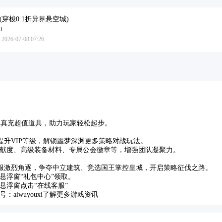
(穿梭0.1折异界悬空城)
0
6-07-08 07:26
8元真充超值道具，助力玩家轻松起步。
可提升VIP等级，解锁噩梦深渊更多策略对战玩法。
献度、高级装备材料、专属公会徽章等，增强团队凝聚力。
全服激烈角逐，争夺中立建筑、竞选国王掌控皇城，开启策略征伐之路。
悬浮窗“礼包中心”领取。
悬浮窗点击“在线客服”
：aiwuyouxi了解更多游戏资讯