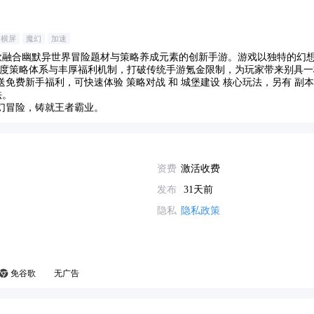
横屏
魔幻
加速
款融合幽默异世界冒险题材与策略养成元素的创新手游。游戏以独特的幻
度策略体系与丰厚福利机制，打破传统手游氪金限制，为玩家带来别具一
即送免费新手福利，可快速体验 策略对战 和 城堡建设 核心玩法，另有 副
法。
奇幻冒险，铸就王者霸业。
资费
激活收费
发布
31天前
隐私
隐私政策
免谷歌
无广告