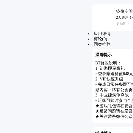
镜像空间
2人关注·1.
更新时间：202
应用详情
评论(0)
同类推荐
温馨提示
BT修改说明：
1. 进游即享豪礼
• 登录赠送价值64
2. VIP快速升级
• 完成日常任务即
励内容：稀有公会贡
3. 中立建筑争夺战
• 玩家可随时参与
★游戏礼包请在爱吾
★反馈问题请在爱吾
★关注爱吾微信公众号