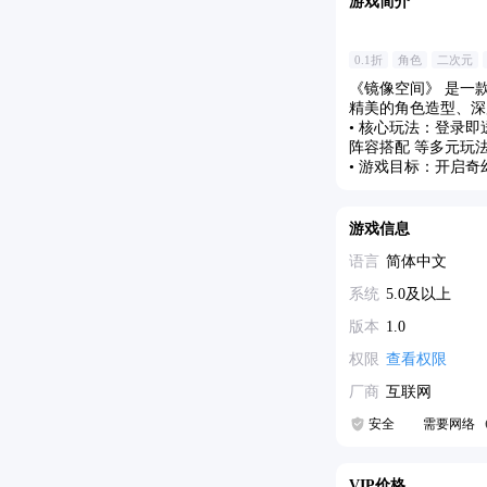
游戏简介
0.1折
角色
二次元
《镜像空间》 是一
精美的角色造型、深
• 核心玩法：登录
阵容搭配 等多元玩
• 游戏目标：开启
游戏信息
语言
简体中文
系统
5.0及以上
版本
1.0
权限
查看权限
厂商
互联网
安全
需要网络
VIP价格