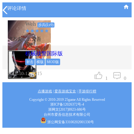
评论详情
Weh
步兵(Lv9)
★★★★★
进不去，五爱吾
机械战警国际版
射击
横版
MOD版
2019-10-12 22:15
1
0
点播游戏
|
爱吾游戏宝盒
|
手游排行榜
Copyright © 2010-2019 25game All Rights Reserved
浙ICP备12026372号-4
浙网文[2017]8923-686号
台州市爱吾信息技术有限公司
浙公网安备33100202001330号