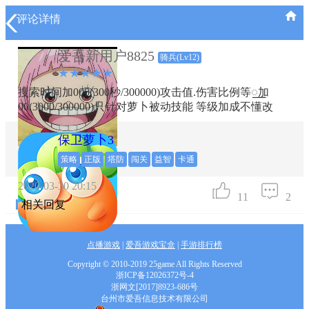
评论详情
爱吾新用户8825
骑兵(Lv12)
★★★★★
搜索时间加000(300秒/300000)攻击值.伤害比例等⁠꯭加
00(3000/300000)只针对萝卜被动技能 等级加成不懂改
保卫萝卜3
策略
正版
塔防
闯关
益智
卡通
2020-03-30 20:15
11
2
相关回复
点播游戏
|
爱吾游戏宝盒
|
手游排行榜
Copyright © 2010-2019 25game All Rights Reserved
浙ICP备12026372号-4
浙网文[2017]8923-686号
台州市爱吾信息技术有限公司