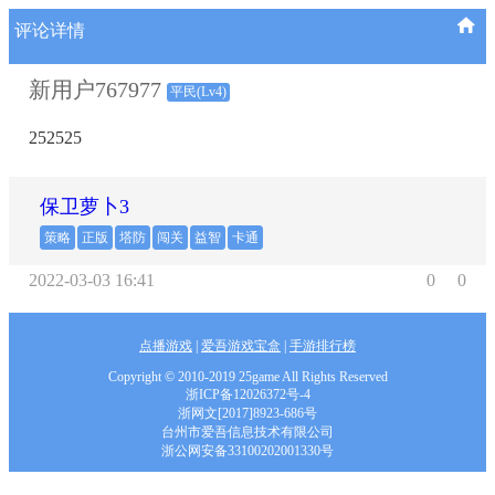
评论详情
新用户767977
平民(Lv4)
252525
保卫萝卜3
策略
正版
塔防
闯关
益智
卡通
2022-03-03 16:41
0
0
点播游戏
|
爱吾游戏宝盒
|
手游排行榜
Copyright © 2010-2019 25game All Rights Reserved
浙ICP备12026372号-4
浙网文[2017]8923-686号
台州市爱吾信息技术有限公司
浙公网安备33100202001330号