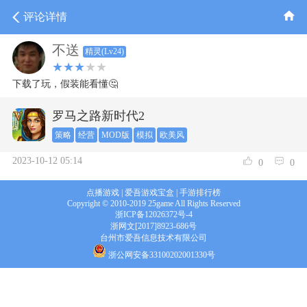
评论详情
不送
精灵(Lv24)
★★★
★★
下载了玩，假装能看懂🤔
罗马之路新时代2
策略
经营
MOD版
模拟
欧美风
2023-10-12 05:14
0
0
点播游戏
|
爱吾游戏宝盒
|
手游排行榜
Copyright © 2010-2019 25game All Rights Reserved
浙ICP备12026372号-4
浙网文[2017]8923-686号
台州市爱吾信息技术有限公司
浙公网安备33100202001330号