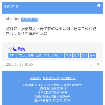
评论详情
sixshot
殿堂官(Lv19)
好好好，居然有人上传了梦幻战士系列，还差二代和资
料片，是还在审核中吗😍
命运圣契
卡牌
二次元
策略
放置
冒险
官服
3D
战斗
竞技
剧情
探索
2023-10-18 10:45
0
0
点播游戏
|
爱吾游戏宝盒
|
手游排行榜
Copyright © 2010-2019 25game All Rights Reserved
浙ICP备12026372号-4
浙网文[2017]8923-686号
台州市爱吾信息技术有限公司
浙公网安备33100202001330号