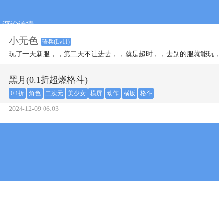
评论详情
小无色
骑兵(Lv11)
玩了一天新服，，第二天不让进去，，就是超时，，去别的服就能玩
黑月(0.1折超燃格斗)
0.1折
角色
二次元
美少女
横屏
动作
横版
格斗
2024-12-09 06:03