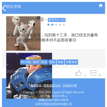
评论详情
阿努納奇喵~
殿堂官(Lv18)
★★
★★★
修改了的就只有金钱，玩到第十三关，就已经没兴趣再
玩下去😅 还有那画面根本对不起那容量😑
太空国土
MOD版
横屏
角色
塔防
策略
作弊菜单
2025-06-26 18:35
1
0
点播游戏
|
爱吾游戏宝盒
|
手游排行榜
Copyright © 2010-2019 25game All Rights Reserved
浙ICP备12026372号-4
浙网文[2017]8923-686号
台州市爱吾信息技术有限公司