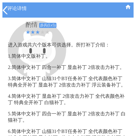
评论详情
酌情
步兵(Lv5)
★★★
★★
进入游戏共六个版本可供选择。所打补丁介绍：
1.简体中文版补丁。
2.简体中文补丁 四合一补丁 显血补丁 2倍攻击力补丁。
3.简体中文补丁 山猫31个BT任务补丁 全代表颜色补丁
特典全开补丁 显血补丁 2倍攻击力补丁 浮云装备补丁。
4.简体中文补丁 显血补丁 2倍攻击力补丁 全代表颜色补
丁 特典全开补丁 白猫补丁。
5.简体中文补丁 四合一补丁 显血补丁 2倍攻击力补丁 白
猫补丁。
6.简体中文补丁 山猫31个BT任务补丁 全代表颜色补丁