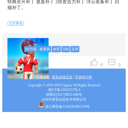
特典全开补丁 显血补丁 2倍攻击力补丁 浮云装备补丁 白
猫补丁。
注意事项
迷你足球
MOD版
欧美风
体育
Q萌
足球
2026-01-08 22:56
0
0
点播游戏
|
爱吾游戏宝盒
|
手游排行榜
Copyright © 2010-2019 25game All Rights Reserved
浙ICP备12026372号-4
浙网文[2017]8923-686号
台州市爱吾信息技术有限公司
浙公网安备33100202001330号