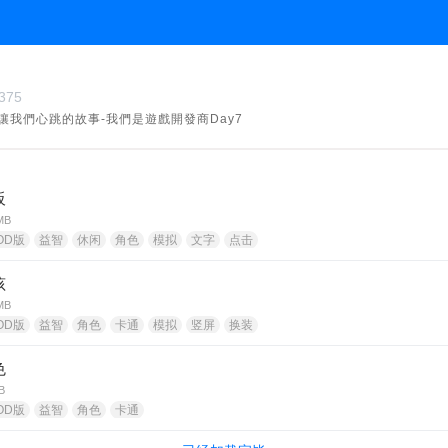
75
讓我們心跳的故事-我們是遊戲開發商Day7
板
MB
OD版
益智
休闲
角色
模拟
文字
点击
孩
MB
OD版
益智
角色
卡通
模拟
竖屏
换装
色
B
OD版
益智
角色
卡通