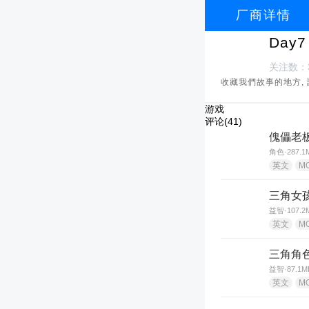
厂商详情
Day7
关注数：3
收藏我們故事的地方, 
游戏
评论(41)
傀儡老
角色·287.1
英文
M
三角女
益智·107.2
英文
M
三角角
益智·87.1M
英文
M