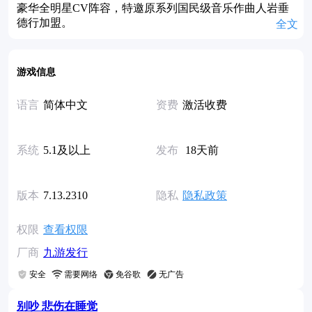
豪华全明星CV阵容，特邀原系列国民级音乐作曲人岩垂
德行加盟。
全文
游戏信息
语言
简体中文
资费
激活收费
系统
5.1及以上
发布
18天前
版本
7.13.2310
隐私
隐私政策
权限
查看权限
厂商
九游发行
安全
需要网络
免谷歌
无广告
别吵 悲伤在睡觉