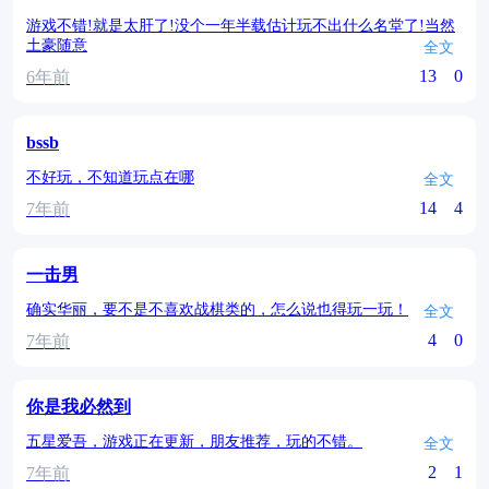
游戏不错!就是太肝了!没个一年半载估计玩不出什么名堂了!当然
土豪随意
全文
13
0
6年前
bssb
不好玩，不知道玩点在哪
全文
14
4
7年前
一击男
确实华丽，要不是不喜欢战棋类的，怎么说也得玩一玩！
全文
4
0
7年前
你是我必然到
五星爱吾，游戏正在更新，朋友推荐，玩的不错。
全文
2
1
7年前