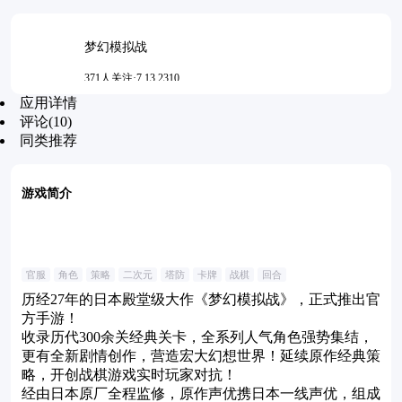
梦幻模拟战
371人关注·7.13.2310
应用详情
更新时间：2026-07-22 10:26
评论(10)
同类推荐
游戏简介
官服
角色
策略
二次元
塔防
卡牌
战棋
回合
历经27年的日本殿堂级大作《梦幻模拟战》，正式推出官
方手游！
收录历代300余关经典关卡，全系列人气角色强势集结，
更有全新剧情创作，营造宏大幻想世界！延续原作经典策
略，开创战棋游戏实时玩家对抗！
经由日本原厂全程监修，原作声优携日本一线声优，组成