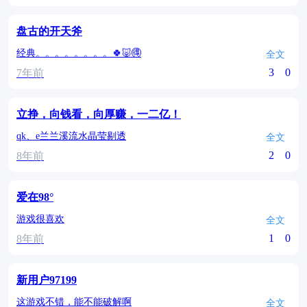
盘古的开天斧
经典。。。。。。。。🍀🐷🉐
全文
3
0
7年前
立挣，向钱看，向厚赚，一二亿！
qk、e兰兰溪流水晶莹剔透
全文
2
0
8年前
爱在98°
游戏很喜欢
全文
1
0
8年前
新用户97199
这游戏不错，能不能破解啊
全文