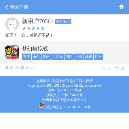
评论详情
新用户70561
步兵(Lv7)
★★★★★
完玩了一会，感觉还不错！
梦幻模拟战
官服
角色
策略
二次元
塔防
卡牌
战棋
回合
2018-08-29 20:28
0
0
点播游戏
|
爱吾游戏宝盒
|
手游排行榜
Copyright © 2010-2019 25game All Rights Reserved
浙ICP备12026372号-4
浙网文[2017]8923-686号
台州市爱吾信息技术有限公司
浙公网安备33100202001330号