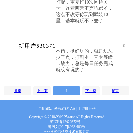
打呢，重复打10次同样关
卡，连着两天不弃坑都难，
这点不改等你玩到武装10
星，基本就玩不下去了
新用户530371
0
不错，挺好玩的，就是玩法
少了点，打副本一直卡等级
卡战力，总是每日任务完成
就没有玩的了
1
首页
上一页
下一页
尾页
点播游戏
|
爱吾游戏宝盒
|
手游排行榜
Copyright © 2010-2019 25game All Rights Reserved
浙ICP备12026372号-4
浙网文[2017]8923-686号
台州市爱吾信息技术有限公司