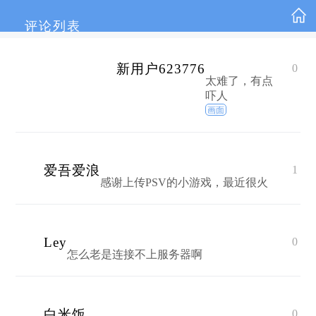
评论列表
新用户623776
0
太难了，有点
吓人
画面
爱吾爱浪
1
感谢上传PSV的小游戏，最近很火
Ley
0
怎么老是连接不上服务器啊
白米饭
0