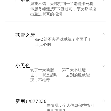
游戏不错，天梯打到一半老是卡死提
示服务器连接PIN值过高，每次都得退
出重进就真的很烦
苍雪之牙
0
day2 进不去游戏哦氪了小两千了
上点心啊
小无色
0
玩了一天新服，，第二天不让进
去，，就是超时，，去别的服就能
玩，不推荐，，
新用户877836
0
啥情况，个人信息保护指引
没地方关闭