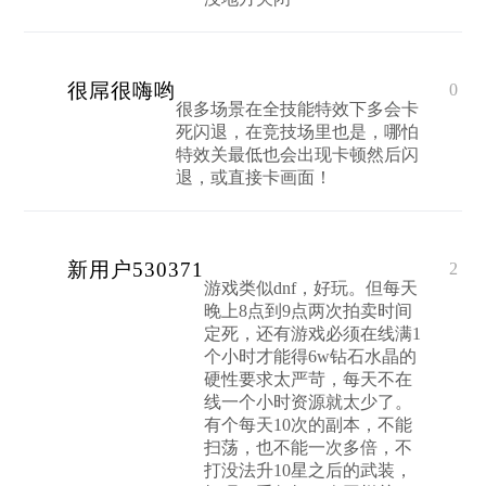
很屌很嗨哟
0
很多场景在全技能特效下多会卡
死闪退，在竞技场里也是，哪怕
特效关最低也会出现卡顿然后闪
退，或直接卡画面！
新用户530371
2
游戏类似dnf，好玩。但每天
晚上8点到9点两次拍卖时间
定死，还有游戏必须在线满1
个小时才能得6w钻石水晶的
硬性要求太严苛，每天不在
线一个小时资源就太少了。
有个每天10次的副本，不能
扫荡，也不能一次多倍，不
打没法升10星之后的武装，